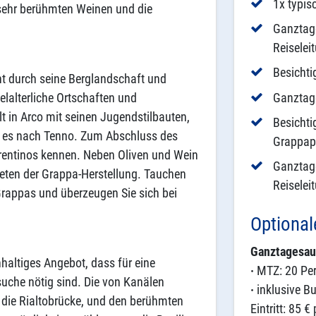
1x typis
 sehr berühmten Weinen und die
Ganztage
Reiselei
Besichti
ht durch seine Berglandschaft und
Ganztage
elalterliche Ortschaften und
t in Arco mit seinen Jugendstilbauten,
Besichti
t es nach Tenno. Zum Abschluss des
Grappap
 Trentinos kennen. Neben Oliven und Wein
Ganztage
eten der Grappa-Herstellung. Tauchen
Reiselei
Grappas und überzeugen Sie sich bei
Optional
Ganztagesau
hhaltiges Angebot, dass für eine
·
MTZ: 20 Pe
uche nötig sind. Die von Kanälen
·
inklusive B
. die Rialtobrücke, und den berühmten
Eintritt: 85 € 