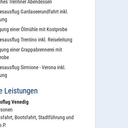
ches Trentiner Abendessen
sausflug Gardaseerundfahrt inkl.
tung
gung einer Ölmühle mit Kostprobe
sausflug Trentino inkl. Reiseleitung
gung einer Grappabrennerei mit
robe
sausflug Sirmione - Verona inkl.
tung
e Leistungen
sflug Venedig
rsonen
usfahrt, Bootsfahrt, Stadtführung und
p.P.