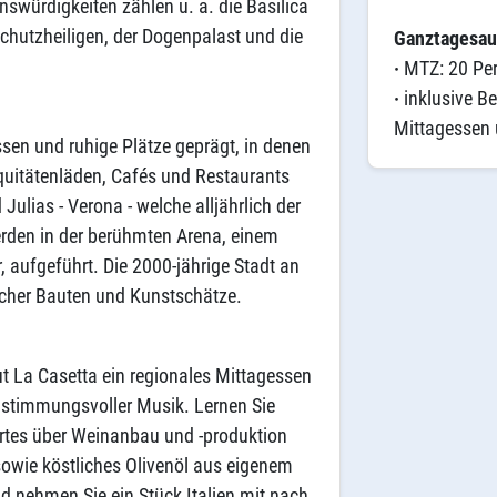
swürdigkeiten zählen u. a. die Basilica
hutzheiligen, der Dogenpalast und die
Ganztagesau
·
MTZ: 20 Pe
·
inklusive B
Mittagessen 
ssen und ruhige Plätze geprägt, in denen
quitätenläden, Cafés und Restaurants
Julias - Verona - welche alljährlich der
erden in der berühmten Arena, einem
 aufgeführt. Die 2000-jährige Stadt an
ischer Bauten und Kunstschätze.
 La Casetta ein regionales Mittagessen
 stimmungsvoller Musik. Lernen Sie
ertes über Weinanbau und -produktion
sowie köstliches Olivenöl aus eigenem
 nehmen Sie ein Stück Italien mit nach