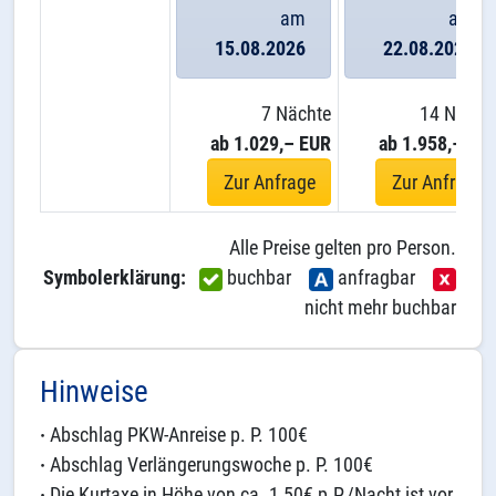
am
am
15.08.2026
22.08.2026
7 Nächte
14 Nächt
ab 1.029,– EUR
ab 1.958,– EU
Zur Anfrage
Zur Anfrage
Alle Preise gelten pro Person.
Symbolerklärung:
buchbar
anfragbar
nicht mehr buchbar
Hinweise
·
Abschlag PKW-Anreise p. P. 100€
·
Abschlag Verlängerungswoche p. P. 100€
·
Die Kurtaxe in Höhe von ca. 1,50€ p.P./Nacht ist vor