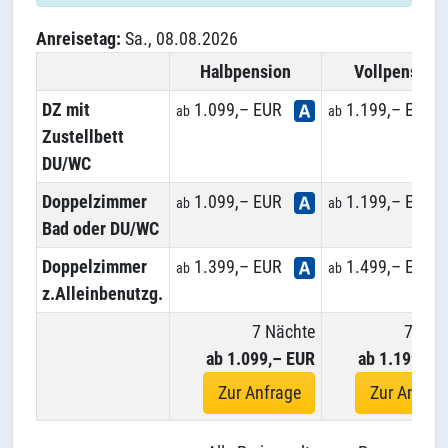
Anreisetag:
Sa., 08.08.2026
Halbpension
Vollpension
DZ mit
1.099,– EUR
1.199,– EUR
ab
ab
Zustellbett
DU/WC
Doppelzimmer
1.099,– EUR
1.199,– EUR
ab
ab
Bad oder DU/WC
Doppelzimmer
1.399,– EUR
1.499,– EUR
ab
ab
z.Alleinbenutzg.
7 Nächte
7 Näc
ab 1.099,– EUR
ab 1.199,– 
Zur Anfrage
Zur Anfrag