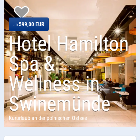
599,00 EUR
ab
Hotel Hamilton
Spa &
Wellness in
Swinemünde
Kururlaub an der polnischen Ostsee