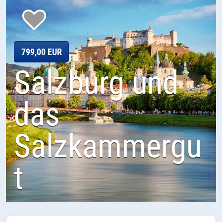
799,00 EUR
Salzburg und
das
Salzkammergu
t