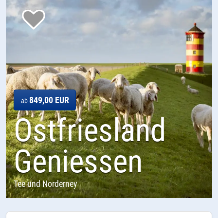
849,00 EUR
ab
Ostfriesland
Geniessen
Tee und Norderney